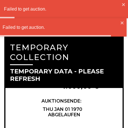
Failed to get auction.
ANMELDEN | REGISTRIEREN
Failed to get auction.
TEMPORARY
COLLECTION
TEMPORARY DATA - PLEASE
REFRESH
AKTUELLES GEBOT:
1.000,00 €
AUKTIONSENDE
:
THU JAN 01 1970
ABGELAUFEN